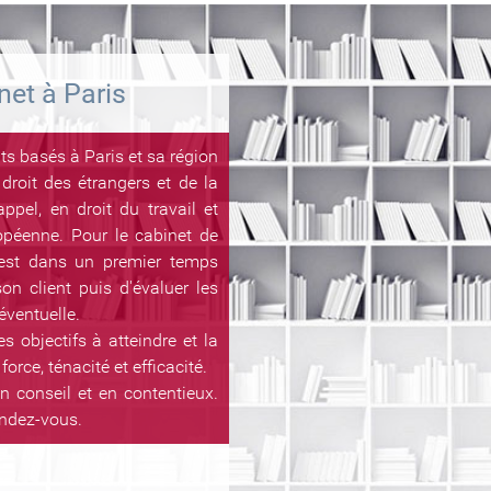
net à Paris
ts basés à Paris et sa région
droit des étrangers et de la
appel, en droit du travail et
ropéenne. Pour le cabinet de
 est dans un premier temps
on client puis d'évaluer les
éventuelle.
 objectifs à atteindre et la
orce, ténacité et efficacité.
 conseil et en contentieux.
endez-vous.